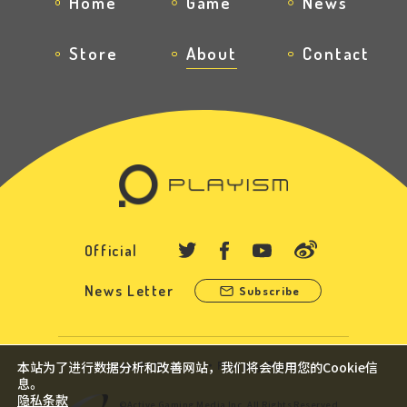
Home
Game
News
Store
About
Contact
Official
News Letter
Subscribe
本站为了进行数据分析和改善网站，我们将会使用您的Cookie信
Site Policy
Privacy Policy
息。
隐私条款
©Active Gaming Media Inc. All Rights Reserved.