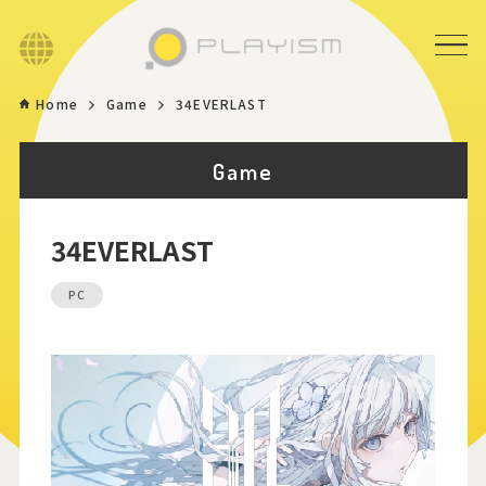
Language
Home
Game
34EVERLAST
Home
Game
Game
34EVERLAST
News
PC
Store
About
Contact