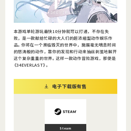
Official Twitter
Official Facebook
本游戏单轮游玩最快10分钟就可以打通，不存在失
败，是一款献给忙碌的大人们的超浓缩型动作娱乐作
Official Youtube
品。你将在一个濒临毁灭的世界中，施展毫无喘息时间
的怒涛般的动作，靠你的发现和行动来抽丝剥茧地解开
Official Weibo
这个复杂重重的世界。这样一款动作冒险游戏，那便是
《34EVERLAST》。
News Letter
电子下载版有售
Steam