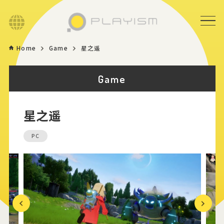
Language
Home
Game
星之遥
Home
Game
Game
星之遥
News
PC
Store
About
Contact
Previous
Next