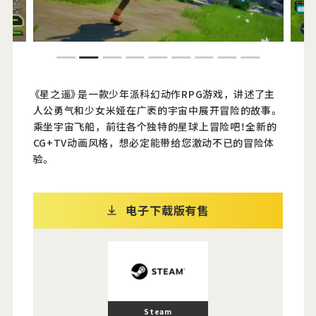
Official Twitter
1
2
3
4
5
6
7
8
9
Official Facebook
《星之遥》是一款少年派科幻动作RPG游戏，讲述了主
Official Youtube
人公勇气和少女米娅在广袤的宇宙中展开冒险的故事。
乘坐宇宙飞船，前往各个独特的星球上冒险吧！全新的
Official Weibo
CG+TV动画风格，想必定能带给您激动不已的冒险体
验。
News Letter
电子下载版有售
Steam