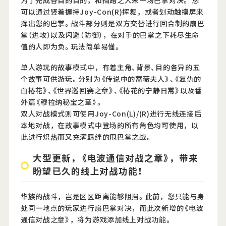
为了完成各自的目的，和挡路之人来一场巴掌对决。 您
可以通过竖着握持Joy-Con(R)挥舞，或者划动触摸屏来
挥出您的巴掌。战斗部分则是双方交替进行回合制的扇巴
掌（进攻）以及闪避（防御），在对手的巴掌之下耗尽生命
值的人即为负。玩法简单易懂。
单人游玩的故事模式中，有着主角、背景、目的各异的五
个故事可供游玩。分别为《传说中的蔷薇夫人》、《复仇的
白椿花》、《世界巡回赛之章》、《椿花的宁静日常》以及番
外篇《穆拉纳秘宝之章》。
双人对战模式则可使用Joy-Con(L)/(R)进行无线连接后
本地对战，在故事模式中登场的所有角色均可使用，以
此进行炽热而又充满羁绊的甩巴掌之战。
大型更新，《电波通信对战之章》，带来
盼望已久的线上对战功能！
华族的战斗，岂是区区距离能够阻挡。此前，您只能与身
处同一地点的玩家进行扇巴掌对决，而此次新增的《电波
通信对战之章》，将为游戏添加线上对战功能。